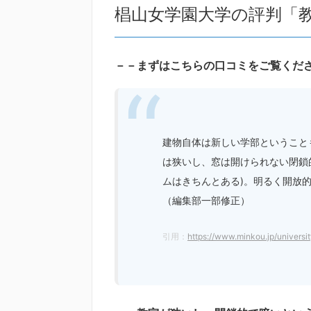
椙山女学園大学の評判「
－－まずはこちらの口コミをご覧くだ
建物自体は新しい学部ということ
は狭いし、窓は開けられない閉鎖
ムはきちんとある)。明るく開放
（編集部一部修正）
引用：
https://www.minkou.jp/univers