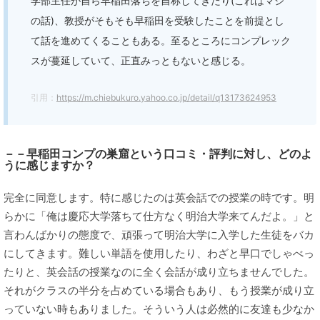
学部主任が自ら早稲田落ちを自称してきたり(これはマジ
の話)、教授がそもそも早稲田を受験したことを前提とし
て話を進めてくることもある。至るところにコンプレック
スが蔓延していて、正直みっともないと感じる。
引用：
https://m.chiebukuro.yahoo.co.jp/detail/q13173624953
－－早稲田コンプの巣窟という口コミ・評判に対し、どのよ
うに感じますか？
完全に同意します。特に感じたのは英会話での授業の時です。明
らかに「俺は慶応大学落ちて仕方なく明治大学来てんだよ。」と
言わんばかりの態度で、頑張って明治大学に入学した生徒をバカ
にしてきます。難しい単語を使用したり、わざと早口でしゃべっ
たりと、英会話の授業なのに全く会話が成り立ちませんでした。
それがクラスの半分を占めている場合もあり、もう授業が成り立
っていない時もありました。そういう人は必然的に友達も少なか