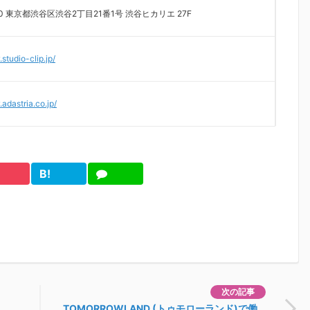
510 東京都渋谷区渋谷2丁目21番1号 渋谷ヒカリエ 27F
studio-clip.jp/
adastria.co.jp/
B!
cket
は
LINE
て
ブ
次の記事
TOMORROWLAND (トゥモローランド)で働