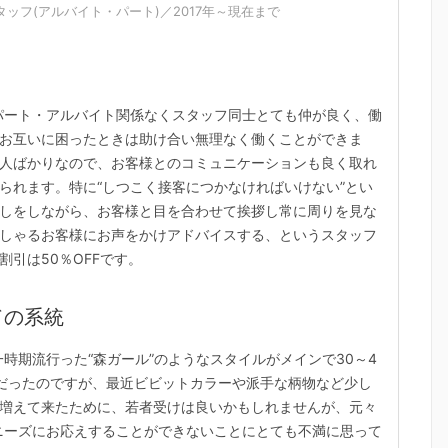
ッフ(アルバイト・パート)／2017年～現在まで
社員・パート・アルバイト関係なくスタッフ同士とても仲が良く、働
お互いに困ったときは助け合い無理なく働くことができま
人ばかりなので、お客様とのコミュニケーションも良く取れ
られます。特に“しつこく接客につかなければいけない”とい
しをしながら、お客様と目を合わせて挨拶し常に周りを見な
しゃるお客様にお声をかけアドバイスする、というスタッフ
引は50％OFFです。
ドの系統
トで一時期流行った“森ガール”のようなスタイルがメインで30～4
だったのですが、最近ビビットカラーや派手な柄物など少し
増えて来たために、若者受けは良いかもしれませんが、元々
客様のニーズにお応えすることができないことにとても不満に思って