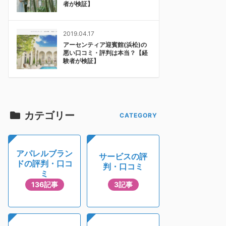
者が検証】
2019.04.17
アーセンティア迎賓館(浜松)の
悪い口コミ・評判は本当？【経
験者が検証】
カテゴリー
アパレルブラン
サービスの評
ドの評判・口コ
判・口コミ
ミ
136記事
3記事