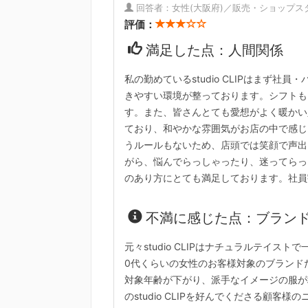
回答者：女性(大阪府)／販売・ショップスタ
評価：
満足した点：人間関係
私の勤めているstudio CLIPはまず
きやすい環境が整っております。シフトも
す。また、皆さんとても愛想がよく暖かい
ており、和やかな雰囲気がお店の中で感じ
うルールもないため、店頭では笑顔で声出
がら、悩んでらっしゃったり、迷ってらっ
のあり方にとても満足しております。社員割
不満に感じた点：ブラン
元々studio CLIPはナチュラルテイス
0代くらいの女性のお客様対象のブランド
対象年齢が下がり、派手なイメージの服が
のstudio CLIPを好んでくださる顧