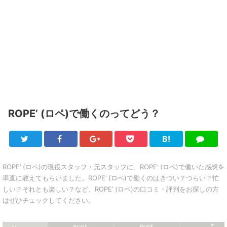
ROPE’ (ロペ)で働くのってどう？
B!
Twitter
Facebook
Google+
Pocket
は
LINE
て
ブ
ROPE’ (ロペ)の現役スタッフ・元スタッフに、ROPE’ (ロペ)で働いた感想を
率直に教えてもらいました。ROPE’ (ロペ)で働くのはきつい？つらい？忙
しい？それとも楽しい？など、ROPE’ (ロペ)の口コミ・評判をお探しの方
はぜひチェックしてください。