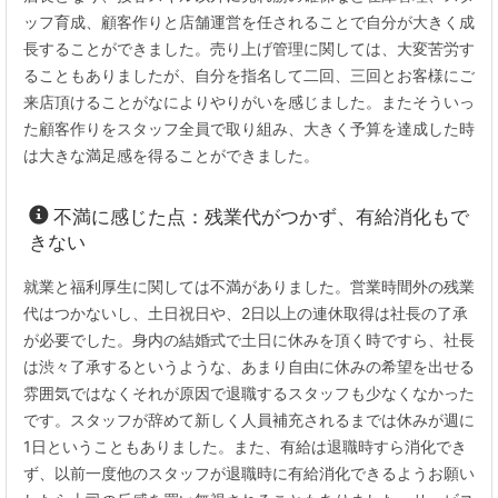
ッフ育成、顧客作りと店舗運営を任されることで自分が大きく成
長することができました。売り上げ管理に関しては、大変苦労す
ることもありましたが、自分を指名して二回、三回とお客様にご
来店頂けることがなによりやりがいを感じました。またそういっ
た顧客作りをスタッフ全員で取り組み、大きく予算を達成した時
は大きな満足感を得ることができました。
不満に感じた点：残業代がつかず、有給消化もで
きない
就業と福利厚生に関しては不満がありました。営業時間外の残業
代はつかないし、土日祝日や、2日以上の連休取得は社長の了承
が必要でした。身内の結婚式で土日に休みを頂く時ですら、社長
は渋々了承するというような、あまり自由に休みの希望を出せる
雰囲気ではなくそれが原因で退職するスタッフも少なくなかった
です。スタッフが辞めて新しく人員補充されるまでは休みが週に
1日ということもありました。また、有給は退職時すら消化でき
ず、以前一度他のスタッフが退職時に有給消化できるようお願い