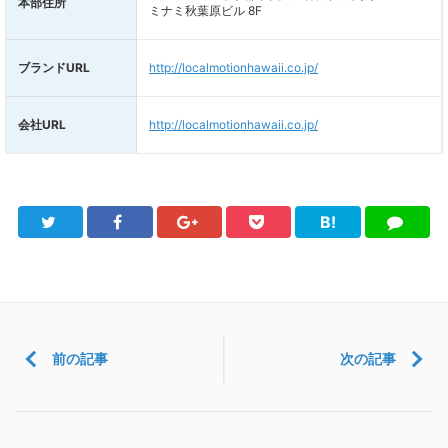
本部住所
ミナミ秋葉原ビル 8F
ブランドURL
http://localmotionhawaii.co.jp/
会社URL
http://localmotionhawaii.co.jp/
B!
Twitter
Facebook
Google+
Pocket
は
LINE
て
ブ
前の記事
次の記事