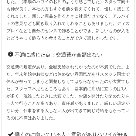
した。（本場のハワイのお店のような感じでした）スタッフ同士
も仲が良く、本社の方もすぐ名前を覚えてくれて、優しく接して
くれました。新しい商品を作るときに社員だけでなく、アルバイ
トの意見なども聞き取り入れてくれることもありました。ディス
プレイなども自分のセンスで飾ることができ、新しいものが入る
とどうやって飾ろうか考えることができて楽しかったです。
不満に感じた点：交通費が全額出ない
交通費の規定があり、全額支給されなかったのが不満でした。ま
た、年末年始やお盆などは休めない雰囲気がありスタッフ同士で
休みが被ってしまうと調整しなくてはならなかったのが大変でし
た。スタッフ不足なところもあり、基本的に店頭に立つのは1人
が多く、混雑したときに大変でした。お店を開けたり閉めたりを
一人で行うことが多々あり、責任感がありました。厳しい規定が
ない分、仕事をする人しない人が出てきて同じ時給をもらってい
るのに不満はありました。
働くのに向いている人：意欲がありハワイが好き