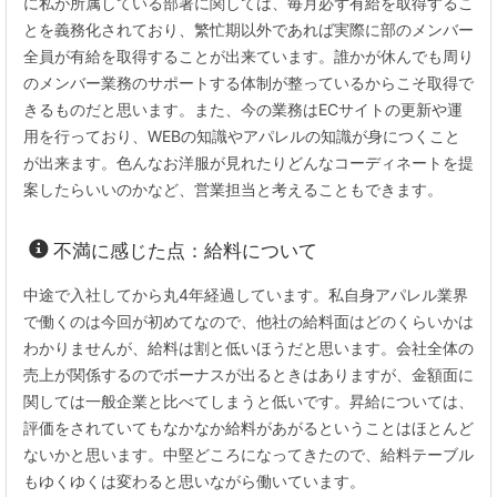
に私が所属している部署に関しては、毎月必ず有給を取得するこ
とを義務化されており、繁忙期以外であれば実際に部のメンバー
全員が有給を取得することが出来ています。誰かが休んでも周り
のメンバー業務のサポートする体制が整っているからこそ取得で
きるものだと思います。また、今の業務はECサイトの更新や運
用を行っており、WEBの知識やアパレルの知識が身につくこと
が出来ます。色んなお洋服が見れたりどんなコーディネートを提
案したらいいのかなど、営業担当と考えることもできます。
不満に感じた点：給料について
中途で入社してから丸4年経過しています。私自身アパレル業界
で働くのは今回が初めてなので、他社の給料面はどのくらいかは
わかりませんが、給料は割と低いほうだと思います。会社全体の
売上が関係するのでボーナスが出るときはありますが、金額面に
関しては一般企業と比べてしまうと低いです。昇給については、
評価をされていてもなかなか給料があがるということはほとんど
ないかと思います。中堅どころになってきたので、給料テーブル
もゆくゆくは変わると思いながら働いています。