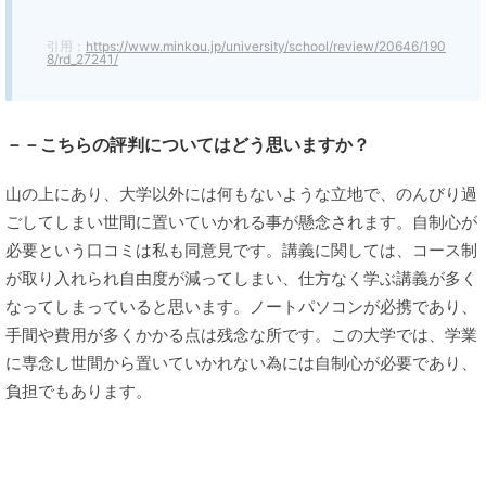
引用：
https://www.minkou.jp/university/school/review/20646/190
8/rd_27241/
－－こちらの評判についてはどう思いますか？
山の上にあり、大学以外には何もないような立地で、のんびり過
ごしてしまい世間に置いていかれる事が懸念されます。自制心が
必要という口コミは私も同意見です。講義に関しては、コース制
が取り入れられ自由度が減ってしまい、仕方なく学ぶ講義が多く
なってしまっていると思います。ノートパソコンが必携であり、
手間や費用が多くかかる点は残念な所です。この大学では、学業
に専念し世間から置いていかれない為には自制心が必要であり、
負担でもあります。