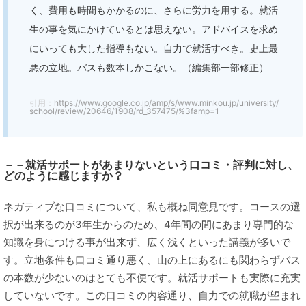
く、費用も時間もかかるのに、さらに労力を用する。就活
生の事を気にかけているとは思えない。アドバイスを求め
にいっても大した指導もない。自力で就活すべき。史上最
悪の立地。バスも数本しかこない。（編集部一部修正）
引用：
https://www.google.co.jp/amp/s/www.minkou.jp/university/
school/review/20646/1908/rd_357475/%3famp=1
－－就活サポートがあまりないという口コミ・評判に対し、
どのように感じますか？
ネガティブな口コミについて、私も概ね同意見です。コースの選
択が出来るのが3年生からのため、4年間の間にあまり専門的な
知識を身につける事が出来ず、広く浅くといった講義が多いで
す。立地条件も口コミ通り悪く、山の上にあるにも関わらずバス
の本数が少ないのはとても不便です。就活サポートも実際に充実
していないです。この口コミの内容通り、自力での就職が望まれ