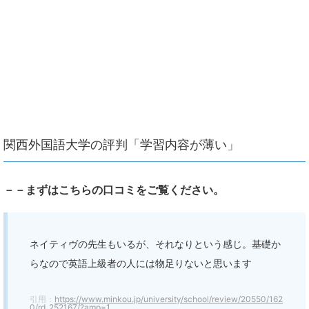
関西外国語大学の評判「学習内容が薄い」
－－まずはこちらの口コミをご覧ください。
ネイティヴの先生もいるが、それなりという感じ。基礎か
らなので英語上級者の人には物足りないと思います
引用：
https://www.minkou.jp/university/school/review/20550/162
0/rd_252167/?amp=1