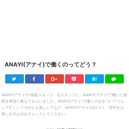
ANAYI(アナイ)で働くのってどう？
B!
Twitter
Facebook
Google+
Pocket
は
LINE
て
ブ
ANAYI(アナイ)の現役スタッフ・元スタッフに、ANAYI(アナイ)で働いた感
想を率直に教えてもらいました。ANAYI(アナイ)で働くのはきつい？つら
い？忙しい？それとも楽しい？など、ANAYI(アナイ)の口コミ・評判をお
探しの方はぜひチェックしてください。