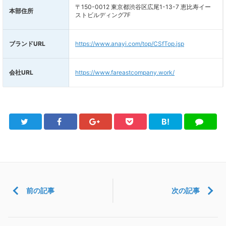
〒150-0012 東京都渋谷区広尾1-13-7 恵比寿イー
本部住所
ストビルディング7F
ブランドURL
https://www.anayi.com/top/CSfTop.jsp
会社URL
https://www.fareastcompany.work/
B!
Twitter
Facebook
Google+
Pocket
は
LINE
て
ブ
前の記事
次の記事