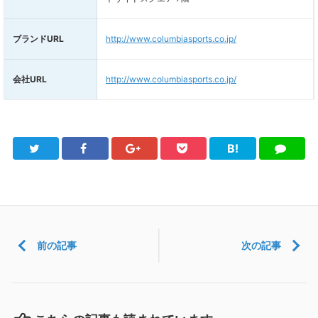
ブランドURL
http://www.columbiasports.co.jp/
会社URL
http://www.columbiasports.co.jp/
B!
Twitter
Facebook
Google+
Pocket
は
LINE
て
ブ
前の記事
次の記事