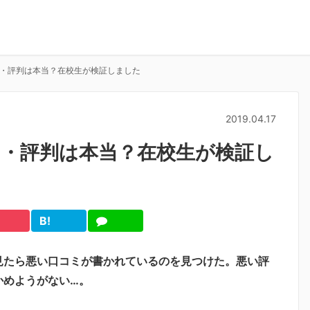
・評判は本当？在校生が検証しました
2019.04.17
・評判は本当？在校生が検証し
B!
cket
は
LINE
て
ブ
見たら悪い口コミが書かれているのを見つけた。悪い評
かめようがない…。