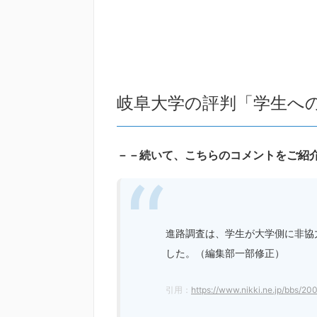
岐阜大学の評判「学生へ
－－続いて、こちらのコメントをご紹
進路調査は、学生が大学側に非協
した。（編集部一部修正）
引用：
https://www.nikki.ne.jp/bbs/