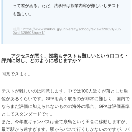
って差がある。ただ、法学部は授業内容が難しいしテスト
も難しい。
引用：
https://www.minkou.jp/university/school/review/20691/205
0/rd_325603/go=1/
－－アクセスが悪く、授業もテストも難しいという口コミ・
評判に対し、どのように感じますか？
同意できます。
テストが難しいのは同意します。中では100人近くが落とした単
位があるくらいです。GPAを高く取るのが非常に難しく、国内で
ならまだ評価に加えられないものの海外の場合、GPAは評価基準
としてスタンダードです。
また、今年度キャンパスは全て糸島という田舎に移動しますが、
最寄駅から遠すぎます。駅からバスで行くしかないのですが、バ