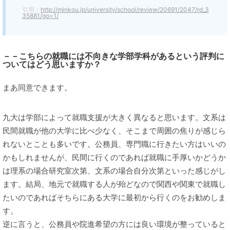
引用：
http://minkou.jp/university/school/review/20691/2047/rd_3
35881/go=1/
－－こちらの就職には不向きな学部学科があるという評判に
ついてはどう思いますか？
まあ同意できます。
九大は学部によって就職支援が大きく異なると思います。文系は
民間就職が他の大学に比べ少なく、そこまで周囲の焦りが感じら
れないとことも多いです。公務員、専門職に行きたい方はいいの
かもしれませんが、民間に行くのであれば就職に手厚いかどうか
は理系の場合研究室次第、文系の場合自分次第といった感じがし
ます。結局、地元で就職する人が殆どなので関西や関東で就職し
たいのであればそちらにある大学に最初から行くのをお勧めしま
す。
逆に言うと、公務員や院進希望の方には良い環境が整っていると