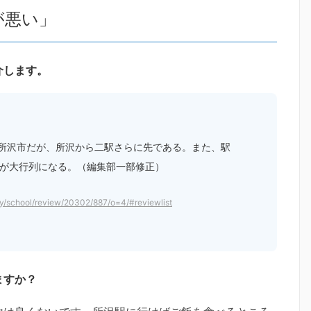
が悪い」
介します。
所沢市だが、所沢から二駅さらに先である。また、駅
前が大行列になる。（編集部一部修正）
ty/school/review/20302/887/o=4/#reviewlist
ますか？