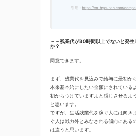
引用：
https://en-hyouban.com/comp
－－残業代が30時間以上でないと発
か？
同意できます。
まず、残業代を見込みで給与に最初か
本来基本給にしたい金額にされているよ
初からつけていますよと感じさせるよ
と思います。
ですが、生活残業代を稼ぐ人には向き
ぐ人は戦力外とみなされる傾向にある
は違うと思います。