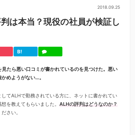
2018.09.25
評判は本当？現役の社員が検証し
B!
cket
は
LINE
て
ブ
を見たら悪い口コミが書かれているのを見つけた。悪い
確かめようがない…。
してALHで勤務されている方に、ネットに書かれてい
感想を教えてもらいました。
ALHの評判はどうなのか？
ください。