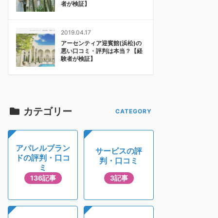
者が検証】
2019.04.17
アーセンティア迎賓館(浜松)の
悪い口コミ・評判は本当？【経
験者が検証】
カテゴリー
アパレルブラン
サービスの評
ドの評判・口コ
判・口コミ
ミ
136記事
3記事