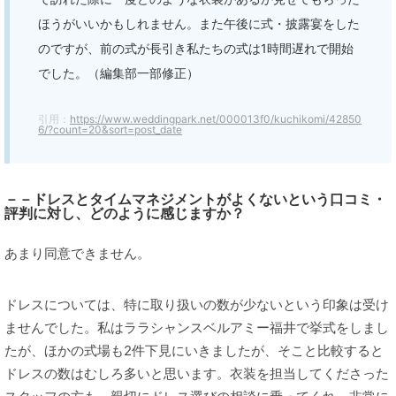
ほうがいいかもしれません。また午後に式・披露宴をした
のですが、前の式が長引き私たちの式は1時間遅れで開始
でした。（編集部一部修正）
引用：
https://www.weddingpark.net/000013f0/kuchikomi/42850
6/?count=20&sort=post_date
－－ドレスとタイムマネジメントがよくないという口コミ・
評判に対し、どのように感じますか？
あまり同意できません。
ドレスについては、特に取り扱いの数が少ないという印象は受け
ませんでした。私はララシャンスベルアミー福井で挙式をしまし
たが、ほかの式場も2件下見にいきましたが、そこと比較すると
ドレスの数はむしろ多いと思います。衣装を担当してくださった