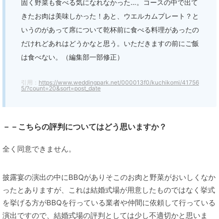
固く野菜も食べる気になれなかった…。コースの中で出て
きたお肉は美味しかった！あと、ウエルカムプレート？と
いうのがあって席について乾杯前に食べる料理があったの
だけれどあれはどうかなと思う。いただきますの前にご飯
は食べない。（編集部一部修正）
引用：
https://www.weddingpark.net/000013f0/kuchikomi/41756
5/?count=20&sort=post_date
－－こちらの評判についてはどう思いますか？
全く同意できません。
披露宴の演出の中にBBQがありそこのお肉と野菜がおいしくなか
ったとありますが、これは結婚式場が用意したものではなく挙式
を挙げる方がBBQを行っている業者や仲間に依頼して行っている
演出ですので、結婚式場の評判としては少し不適切かと思いま