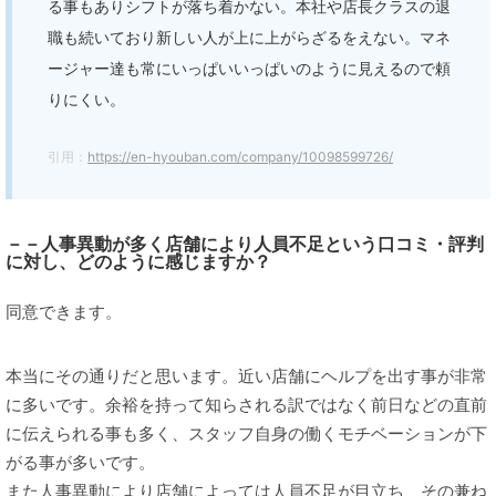
る事もありシフトが落ち着かない。本社や店長クラスの退
職も続いており新しい人が上に上がらざるをえない。マネ
ージャー達も常にいっぱいいっぱいのように見えるので頼
りにくい。
引用：
https://en-hyouban.com/company/10098599726/
－－人事異動が多く店舗により人員不足という口コミ・評判
に対し、どのように感じますか？
同意できます。
本当にその通りだと思います。近い店舗にヘルプを出す事が非常
に多いです。余裕を持って知らされる訳ではなく前日などの直前
に伝えられる事も多く、スタッフ自身の働くモチベーションが下
がる事が多いです。
また人事異動により店舗によっては人員不足が目立ち、その兼ね