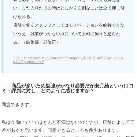
い。また入りたての時はとにかく面倒なことは全て押し付
けられる。
店舗で働くスタッフとしてはモチベーションを維持できな
いうえ、残業がつかない点について上司に伺うと怒られ
る。（編集部一部修正）
引用：
https://en-hyouban.com/company/10005148623/kuchiko
mi/k/?pagenum=2
－－商品が多いため勉強がかなり必要だが安月給という口コ
ミ・評判に対し、どのように感じますか？
同意できます。
私は今働いていてほとんど不満はないのですが、店舗により若干
差があると思います。同意できるところも多少あります。