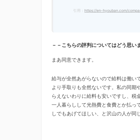
引用：
https://en-hyouban.com/comp
－－こちらの評判についてはどう思い
まあ同意できます。
給与が全然あがらないので給料は働い
より手取りも全然ないです。私の同期
らえないわりに給料も安いですし、税
一人暮らしして光熱費と食費とか払っ
しでもあげてほしい、と沢山の人が同