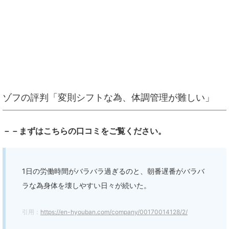
ゾフの評判「変則シフトな為、体調管理が難しい」
－－まずはこちらの口コミをご覧ください。
1日の労働時間がバラバラ過ぎるのと、朝番遅番がバラバ
ラな為身体を壊しやすい日々が続いた。
引用：
https://en-hyouban.com/company/00170014128/2/