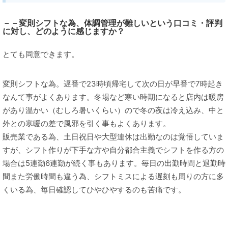
－－変則シフトな為、体調管理が難しいという口コミ・評判
に対し、どのように感じますか？
とても同意できます。
変則シフトな為。遅番で23時頃帰宅して次の日が早番で7時起き
なんて事がよくあります。冬場など寒い時期になると店内は暖房
があり温かい（むしろ暑いくらい）ので冬の夜は冷え込み、中と
外との寒暖の差で風邪を引く事もよくあります。
販売業である為、土日祝日や大型連休は出勤なのは覚悟していま
すが、シフト作りが下手な方や自分都合主義でシフトを作る方の
場合は5連勤6連勤が続く事もあります。毎日の出勤時間と退勤時
間また労働時間も違う為、シフトミスによる遅刻も周りの方に多
くいる為、毎日確認してひやひやするのも苦痛です。