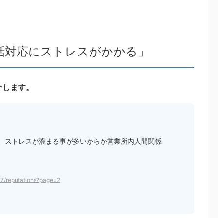
話対応にストレスがかかる」
介します。
、ストレスが溜まる事が多いからか営業所内人間関係
07/reputations?page=2