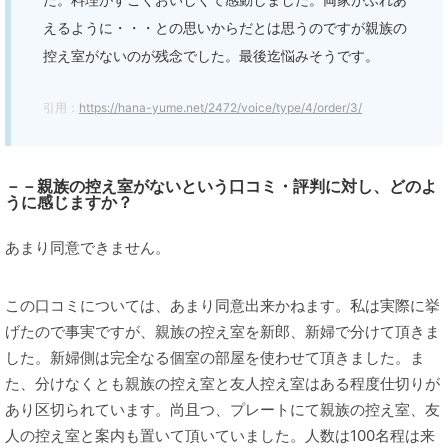
えるように・・・との思いからだとは思うのですが親族の
控え室がないのが残念でした。最後迄悩みそうです。
引用：
https://hana-yume.net/2472/voice/type/4/order/3/
－－親族の控え室がないという口コミ・評判に対し、どのよ
うに感じますか？
あまり同意できません。
この口コミについては、あまり同意出来かねます。私は実際に挙
げたので事実ですが、親族の控え室を新郎、新婦で分けて頂きま
した。新婦側は完全なる個室の部屋を使わせて頂きました。ま
た、分けなくとも親族の控え室と友人控え室はある程度仕切りが
あり区切られています。尚且つ、プレートにて親族の控え室、友
人の控え室と案内も置いて頂いていました。人数は100名程は来