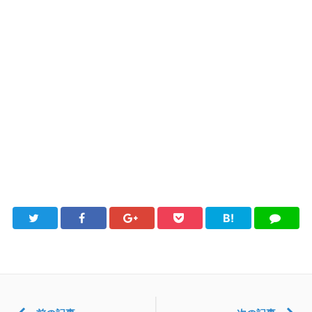
B!
Twitter
Facebook
Google+
Pocket
は
LINE
て
ブ