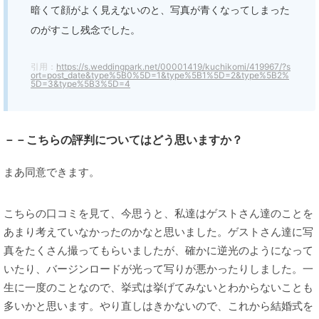
暗くて顔がよく見えないのと、写真が青くなってしまった
のがすこし残念でした。
引用：
https://s.weddingpark.net/00001419/kuchikomi/419967/?s
ort=post_date&type%5B0%5D=1&type%5B1%5D=2&type%5B2%
5D=3&type%5B3%5D=4
－－こちらの評判についてはどう思いますか？
まあ同意できます。
こちらの口コミを見て、今思うと、私達はゲストさん達のことを
あまり考えていなかったのかなと思いました。ゲストさん達に写
真をたくさん撮ってもらいましたが、確かに逆光のようになって
いたり、バージンロードが光って写りが悪かったりしました。一
生に一度のことなので、挙式は挙げてみないとわからないことも
多いかと思います。やり直しはきかないので、これから結婚式を