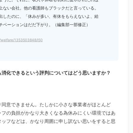
上ない会社。他の看護師もブラックだと言っている。
出したのに、「休みが多い、有休をもらえないよ、給
チベーションはだだ下がり。（編集部一部修正）
cgi/welfare/1353503848/l50
も消化できるという評判についてはどう思いますか？
り同意できません。たしかに小さな事業者がほとんど
ッフの負担がかなり大きくなる為休みにくい環境ではあ
タッフなどは、かなり周囲に申し訳ない思いをすると思