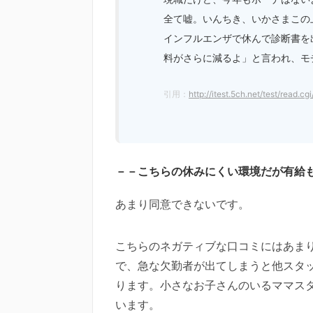
全て嘘。いんちき、いかさまこの
インフルエンザで休んで診断書を
料がさらに減るよ」と言われ、モ
引用：
http://itest.5ch.net/test/read.
－－こちらの休みにくい環境だが有給
あまり同意できないです。
こちらのネガティブな口コミにはあま
で、急な欠勤者が出てしまうと他スタ
ります。小さなお子さんのいるママス
います。