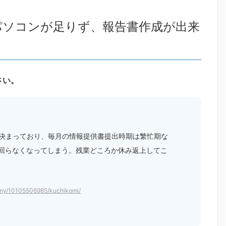
パソコンが足りず、報告書作成が出来
さい。
と決まっており、毎月の情報提供書提出時期は繁忙期な
回らなくなってしまう。残業どころか休み返上してこ
any/10105506985/kuchikomi/